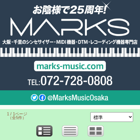
1 / 1ページ
（全5件）