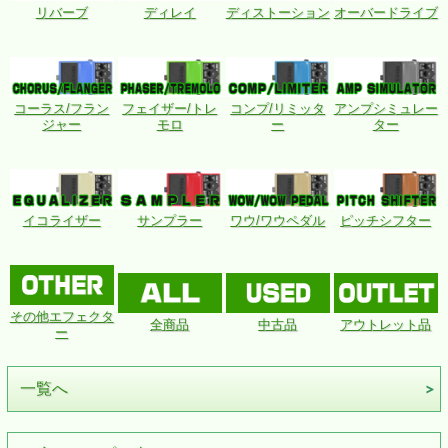
リバーブ
ディレイ
ディストーション
オーバードライブ
コーラス/フラン
フェイザー/トレ
コンプ/リミッタ
アンプシミュレー
ジャー
モロ
ー
ター
イコライザー
サンプラー
ワウ/ワウペダル
ピッチシフター
その他エフェクタ
全商品
中古品
アウトレット品
ー
一覧へ