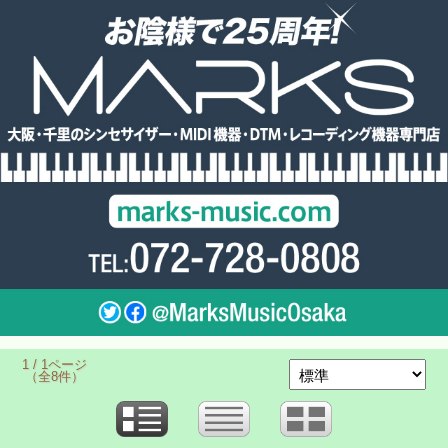
1 / 1ページ
（全8件）