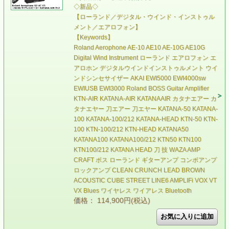
◇新品◇
【ローランド／デジタル・ウインド・インストゥル
メント／エアロフォン】
【Keywords】
Roland Aerophone AE-10 AE10 AE-10G AE10G
Digital Wind Instrument ローランド エアロフォン エ
アロホン デジタルウインドインストゥルメント ウイ
ンドシンセサイザー AKAI EWI5000 EWI4000sw
EWIUSB EWI3000 Roland BOSS Guitar Amplifier
KTN-AIR KATANA-AIR KATANAAIR カタナエアー カ
タナエヤー 刀エアー 刀エヤー KATANA-50 KATANA-
100 KATANA-100/212 KATANA-HEAD KTN-50 KTN-
100 KTN-100/212 KTN-HEAD KATANA50
KATANA100 KATANA100/212 KTN50 KTN100
KTN100/212 KATANA HEAD 刀 技 WAZA AMP
CRAFT ボス ローランド ギターアンプ コンボアンプ
ロックアンプ CLEAN CRUNCH LEAD BROWN
ACOUSTIC CUBE STREET LINE6 AMPLIFi VOX VT
VX Blues ワイヤレス ワイアレス Bluetooth
価格： 114,900円(税込)