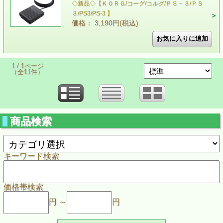
◇新品◇【ＫＯＲＧ/コーグ/コルグ/ＰＳ－３/ＰＳ
３/PS3/PS-3 】
価格： 3,190円(税込)
1 / 1ページ
（全11件）
商品検索
キーワード検索
価格帯検索
円 ～
円