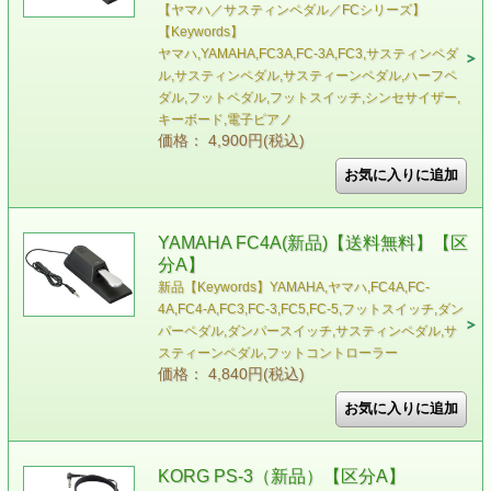
【ヤマハ／サスティンペダル／FCシリーズ】
【Keywords】
ヤマハ,YAMAHA,FC3A,FC-3A,FC3,サスティンペダ
ル,サスティンペダル,サスティーンペダル,ハーフペ
ダル,フットペダル,フットスイッチ,シンセサイザー,
キーボード,電子ピアノ
価格： 4,900円(税込)
YAMAHA FC4A(新品)【送料無料】【区
分A】
新品【Keywords】YAMAHA,ヤマハ,FC4A,FC-
4A,FC4-A,FC3,FC-3,FC5,FC-5,フットスイッチ,ダン
パーペダル,ダンパースイッチ,サスティンペダル,サ
スティーンペダル,フットコントローラー
価格： 4,840円(税込)
KORG PS-3（新品）【区分A】