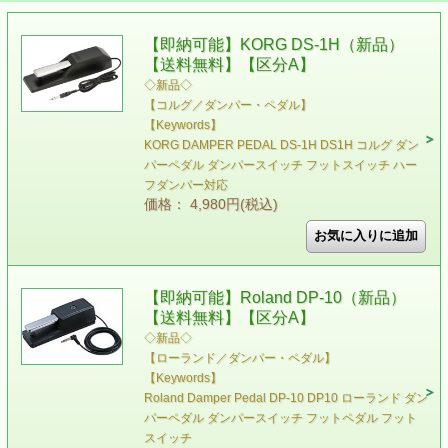
【即納可能】KORG DS-1H（新品）
【送料無料】【区分A】
◇新品◇
【コルグ／ダンパー・ペダル】
【Keywords】
KORG DAMPER PEDAL DS-1H DS1H コルグ ダン
パーペダル ダンパースイッチ フットスイッチ ハー
フダンパー対応
価格： 4,980円(税込)
【即納可能】Roland DP-10（新品）
【送料無料】【区分A】
◇新品◇
【ローランド／ダンパー・ペダル】
【Keywords】
Roland Damper Pedal DP-10 DP10 ローランド ダン
パーペダル ダンパースイッチ フットペダル フット
スイッチ