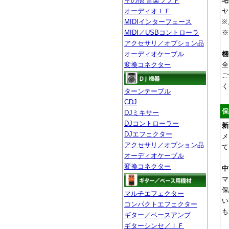
宅
その他 音楽ソフト
ヤ
オーディオＩＦ
※
MIDIインターフェース
※
MIDI／USBコントローラ
アクセサリ／オプション品
梱
オーディオケーブル
全
変換コネクター
ご
く
ターンテーブル
CDJ
保
DJミキサー
DJコントローラー
新
DJエフェクター
メ
アクセサリ／オプション品
て
オーディオケーブル
変換コネクター
中
マ
保
マルチエフェクター
い
コンパクトエフェクター
も
ギター／ベースアンプ
ギターシンセ／ＩＦ