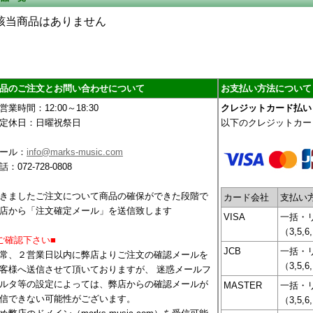
該当商品はありません
品のご注文とお問い合わせについて
お支払い方法について
営業時間：12:00～18:30
クレジットカード払い
定休日：日曜祝祭日
以下のクレジットカー
ール：
info@marks-music.com
話：072-728-0808
きましたご注文について商品の確保ができた段階で
カード会社
支払い
店から「注文確定メール」を送信致します
VISA
一括・
（3,5,6
ご確認下さい■
JCB
一括・
常、２営業日以内に弊店よりご注文の確認メールを
（3,5,6
客様へ送信させて頂いておりますが、 迷惑メールフ
ルタ等の設定によっては、弊店からの確認メールが
MASTER
一括・
信できない可能性がございます。
（3,5,6