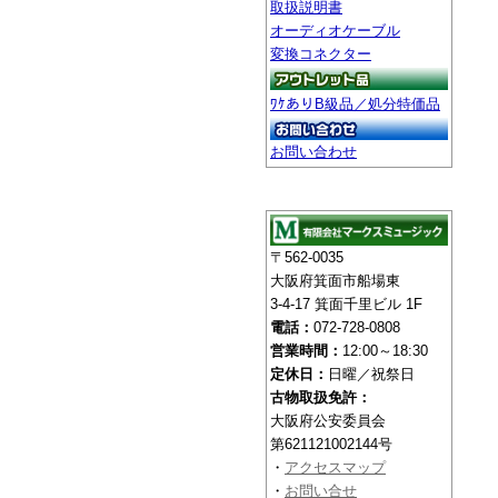
取扱説明書
オーディオケーブル
変換コネクター
ﾜｹありB級品／処分特価品
お問い合わせ
〒562-0035
大阪府箕面市船場東
3-4-17 箕面千里ビル 1F
電話：
072-728-0808
営業時間：
12:00～18:30
定休日：
日曜／祝祭日
古物取扱免許：
大阪府公安委員会
第621121002144号
・
アクセスマップ
・
お問い合せ