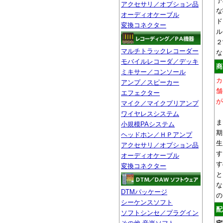
予
アクセサリ／オプション品
な
オーディオケーブル
ド
変換コネクター
ル
２
マルチトラックレコーダー
な
モバイルレコーダ／デッキ
商
ミキサー／コンソール
カ
アンプ／スピーカー
舗
エフェクター
が
マイク／マイクプリアンプ
ワイヤレスシステム
ま
小規模PAシステム
期
ヘッドホン／ＨＰアンプ
生
アクセサリ／オプション品
す
オーディオケーブル
す
変換コネクター
と
な
DTMパッケージ
の
シーケンスソフト
配
ソフトシンセ／プラグイン