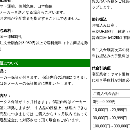
配業者：
お支払い内容をご確認
マト運輸、佐川急便、日本郵便
ップします。
メーカー直送となる場合もございます。
お客様が宅配業者を指定することはできません。
銀行振込
お振込み口座：
包送料：
三菱UFJ銀行 難波
国一律500円。
普通口座 5412951
注文金額合計3,980円以上で送料無料（中古商品を除
）
※ご入金確認次第の発
※お振込みの手数料は
証について
代金引換便
品：
宅配業者：ヤマト運輸
ーカー保証が付きます。 保証内容の詳細につきまし
代引き手数料が別途必
は各メーカーの保証規定に準拠いたします。
ご購入代金合計
古品：
ークス保証が１ヶ月付きます。保証内容はメーカー
0円～9,999円
証に準拠しますが、 中古品の性格上、修理のできな
10,000円～29,999円
商品につきましては ご購入から１ヶ月以内であって
30,000円～99,999円
返品返金にて対応させて頂く場合もございます。
100,000円～300,000