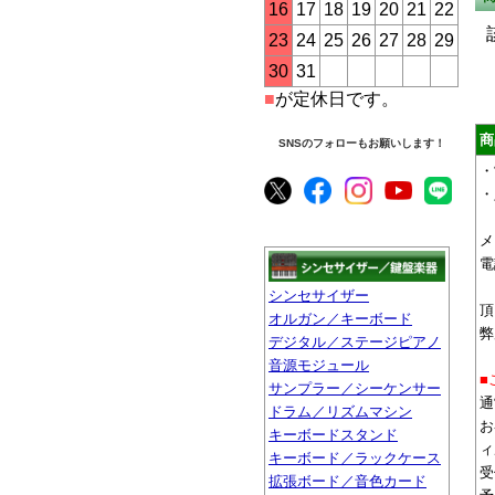
16
17
18
19
20
21
22
23
24
25
26
27
28
29
30
31
■
が定休日です。
商
SNSのフォローもお願いします！
・
・
メ
電
シンセサイザー
頂
オルガン／キーボード
弊
デジタル／ステージピアノ
音源モジュール
■
サンプラー／シーケンサー
通
ドラム／リズムマシン
お
キーボードスタンド
ィ
キーボード／ラックケース
受
拡張ボード／音色カード