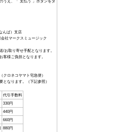
のうえ、「 支払う 」ボタンをタ
（なんば）支店
 有限会社マークスミュージック
送/お取り寄せ手配となります。
お客様ご負担となります。
（クロネコヤマト宅急便）
要となります。（下記参照）
代引手数料
330円
440円
660円
円
880円