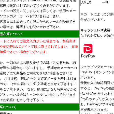
め弊店のドメイン（marks-music.com）を受信可能
AMEX
一括
状態に設定にしておいて頂く必要がございます。
メインの設定に関しましては詳しくはご使用のメー
※カードによって分割
ソフトのメーカーへお問い合わせ下さい。
合がございます。
営業日以上経過しても弊店からのメールが受信でき
い場合は、弊店までお問い合わせ下さい。
キャッシュレス決済
品在庫について
以下のお支払い方法が
ートに入れてご注文入力頂いた場合でも、弊店実店
や他の弊店ECサイトで既に売り切れてしまい、 在庫
確保できない場合がございます。
た、一部商品はお取り寄せでの対応となるため、納
ショッピングカートの
が遅れる場合もございますし、 予期せぬメーカーの
PayPay（オンライ
産終了にて商品をご用意できない場合もございま
行います。
。 ご注文後、弊店から注文確定メールを差し上げま
最後の入力確認画面で
ので、 その内容にてご注文確定とさせて頂きますこ
すると、PayPayの
をご了承下さい。 なお、納期にかなり時間がかかる
払い手続きを行います
どといった場合はキャンセルもお受けしております
PayPayアプリが入
でお気軽にお申し付け下さい。
と、PayPayアプリ
送について
容が表示されます。