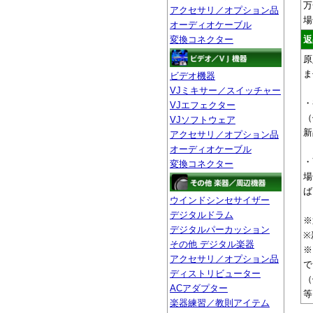
万
アクセサリ／オプション品
場
オーディオケーブル
変換コネクター
返
原
ま
ビデオ機器
VJミキサー／スイッチャー
・
VJエフェクター
（
VJソフトウェア
新
アクセサリ／オプション品
オーディオケーブル
・
変換コネクター
場
ば
ウインドシンセサイザー
デジタルドラム
※
デジタルパーカッション
※
その他 デジタル楽器
※
アクセサリ／オプション品
で
ディストリビューター
（
ACアダプター
等
楽器練習／教則アイテム