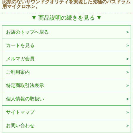
比類のないサウンドクオリティを実現した究極のバスドラム
用マイクロホン。
【こんな使い方がオススメ！】
▼ 商品説明の続きを見る ▼
レコーディング、ライブ
ギターアンプ、バスドラム
お店のトップへ戻る
●コンデンサー型とダイナミック型の2つのユニットを一つ
のボディに搭載し、比類のないサウンドクオリティを実現し
た究極のバスドラム用マイクロホンです。
カートを見る
●ローエンドまでフラットなコンデンサー型とパワフルなダ
イナミック型のユニットの位相を揃え、それぞれ別のチャン
ネルで出力されるため、柔軟な音作りが可能です。
メルマガ会員
●ハードな使用環境を十分に考慮したタフなマイクロホンで
す。
ご利用案内
●メカニカルノイズに強い新開発のマイクホルダー付きで
す。
特定商取引法表示
【テクニカルデータ】
※改良などのため予告なく変更するこ
とがあります。
型式：バックエレクトレットコンデンサー型／ダイナミック
個人情報の取扱い
型
指向特性：単一指向性
周波数特性：コンデンサー20～17,000Hz／ダイナミック30
サイトマップ
～10,000Hz
感度(0dB＝1V/1Pa、1kHz)：コンデンサー-51dB／ダイナミ
ック-54dB
お問い合わせ
最大入力音衣レベル(1kHz、THD1％)：148dB