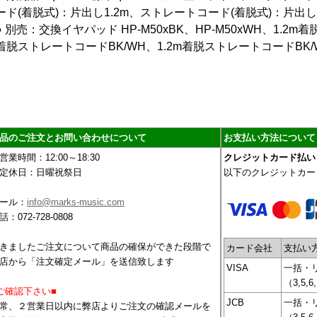
ード(着脱式)：片出し1.2m、ストレートコード(着脱式)：片出し3
● 別売：交換イヤパッド HP-M50xBK、HP-M50xWH、1.2m
着脱ストレートコードBK/WH、1.2m着脱ストレートコードBK/
品のご注文とお問い合わせについて
お支払い方法について
営業時間：12:00～18:30
クレジットカード払い
定休日：日曜祝祭日
以下のクレジットカー
ール：
info@marks-music.com
話：072-728-0808
きましたご注文について商品の確保ができた段階で
カード会社
支払い
店から「注文確定メール」を送信致します
VISA
一括・
（3,5,6
ご確認下さい■
JCB
一括・
常、２営業日以内に弊店よりご注文の確認メールを