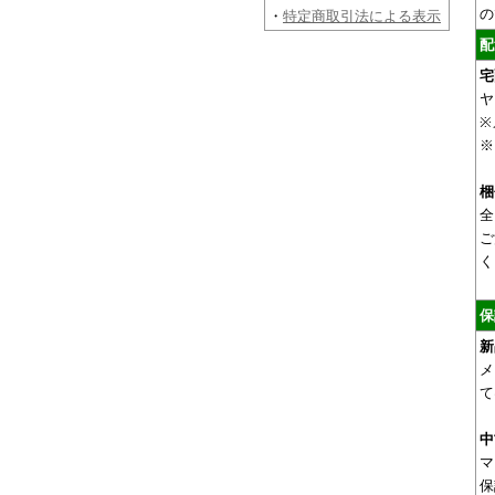
の
・
特定商取引法による表示
配
宅
ヤ
※
※
梱
全
ご
く
保
新
メ
て
中
マ
保