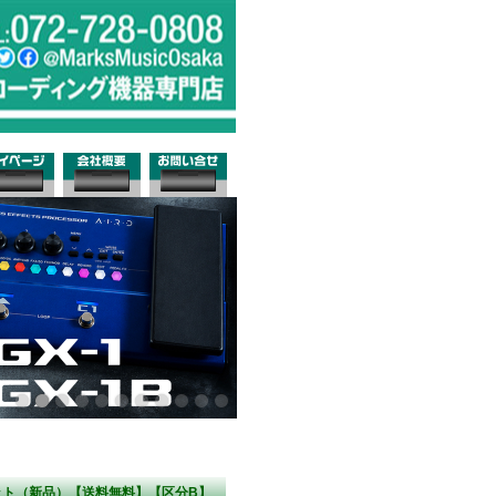
xWH セット（新品）【送料無料】【区分B】