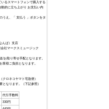
っているスマートフォンで購入する
が自動的に立ち上がり お支払い内
のうえ、「 支払う 」ボタンをタ
（なんば）支店
 有限会社マークスミュージック
送/お取り寄せ手配となります。
お客様ご負担となります。
（クロネコヤマト宅急便）
要となります。（下記参照）
代引手数料
330円
440円