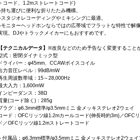
トコード、1.2mストレートコード)
●持ち運びに便利な折りたたみ機構。
●スタジオレコーディングやミキシングに最適。
●モニターヘッドホンならではの広帯域でフラットな特性で解
実現。DJやトラックメイカーにもおすすめです。
【テクニカルデータ】
※改良などのため予告なく変更すること
型式：密閉ダイナミック型
ドライバー：φ45mm、CCAWボイスコイル
出力音圧レベル：99dB/mW
再生周波数帯域：15～28,000Hz
最大入力：1,600mW
インピーダンス：38Ω
質量(コード除く)：285g
プラグ：φ6.3mm標準/φ3.5mmミニ 金メッキステレオ2ウェイ
コード：OFCリッツ線1.2mカールコード(伸長時約3m)／OF
ド／OFCリッツ線1.2mストレートコード
● 付属品：φ6.3mm標準/φ3.5mmミニ 金メッキステレオ2