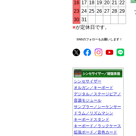
16
17
18
19
20
21
22
23
24
25
26
27
28
29
30
31
■
が定休日です。
SNSのフォローもお願いします！
シンセサイザー
オルガン／キーボード
デジタル／ステージピアノ
音源モジュール
サンプラー／シーケンサー
ドラム／リズムマシン
キーボードスタンド
キーボード／ラックケース
拡張ボード／音色カード