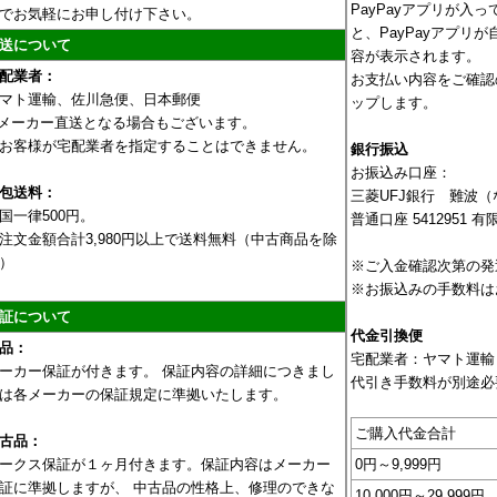
PayPayアプリが入
でお気軽にお申し付け下さい。
と、PayPayアプリ
送について
容が表示されます。
配業者：
お支払い内容をご確認
マト運輸、佐川急便、日本郵便
ップします。
メーカー直送となる場合もございます。
お客様が宅配業者を指定することはできません。
銀行振込
お振込み口座：
包送料：
三菱UFJ銀行 難波
国一律500円。
普通口座 5412951
注文金額合計3,980円以上で送料無料（中古商品を除
）
※ご入金確認次第の発
※お振込みの手数料は
証について
代金引換便
品：
宅配業者：ヤマト運輸
ーカー保証が付きます。 保証内容の詳細につきまし
代引き手数料が別途必
は各メーカーの保証規定に準拠いたします。
ご購入代金合計
古品：
ークス保証が１ヶ月付きます。保証内容はメーカー
0円～9,999円
証に準拠しますが、 中古品の性格上、修理のできな
10,000円～29,999円