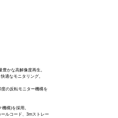
報量豊かな高解像度再生。
も快適なモニタリング。
0度の反転モニター機構を
ク機構)を採用。
カールコード、3mストレー