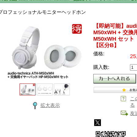
プロフェッショナルモニターヘッドホン
【即納可能】audio-
M50xWH + 交
M50xWH セッ
【区分B】
価格:
25
購入数:
こ
る
拡大表示
友