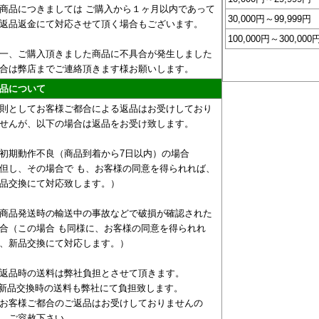
商品につきましては ご購入から１ヶ月以内であって
30,000円～99,999円
返品返金にて対応させて頂く場合もございます。
100,000円～300,000
一、ご購入頂きました商品に不具合が発生しました
合は弊店までご連絡頂きます様お願いします。
品について
則としてお客様ご都合による返品はお受けしており
せんが、以下の場合は返品をお受け致します。
初期動作不良（商品到着から7日以内）の場合
但し、その場合で も、お客様の同意を得られれば、
品交換にて対応致します。）
商品発送時の輸送中の事故などで破損が確認された
合（この場合 も同様に、お客様の同意を得られれ
、新品交換にて対応します。）
返品時の送料は弊社負担とさせて頂きます。
新品交換時の送料も弊社にて負担致します。
お客様ご都合のご返品はお受けしておりませんの
、ご容赦下さい。