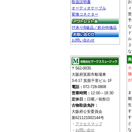
お
取扱説明書
ィ
オーディオケーブル
受
変換コネクター
予
な
ﾜｹありB級品／処分特価品
ド
ル
お問い合わせ
２
な
商
カ
〒562-0035
舗
大阪府箕面市船場東
が
3-4-17 箕面千里ビル 1F
電話：
072-728-0808
ま
営業時間：
12:00～18:30
期
定休日：
日曜／祝祭日
生
古物取扱免許：
す
大阪府公安委員会
す
第621121002144号
と
・
アクセスマップ
な
・
お問い合せ