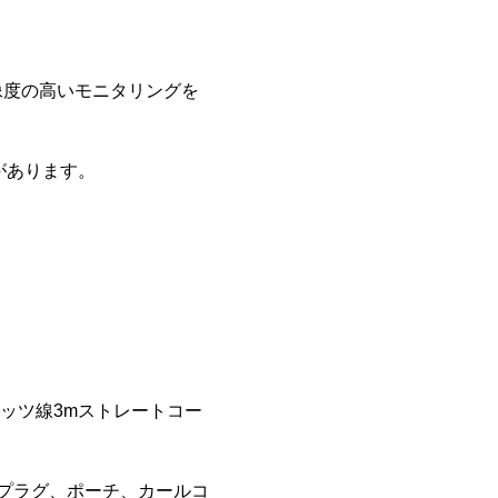
像度の高いモニタリングを
があります。
Cリッツ線3mストレートコー
ウェイプラグ、ポーチ、カールコ