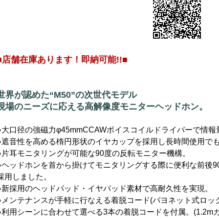
■店舗在庫あります！即納可能!!■
世界が認めた“M50”の次世代モデル
現場のニーズに応える高解像度モニターヘッドホン。
●大口径の強磁力φ45mmCCAWボイスコイルドライバーで情
●遮音性を高める楕円形状のイヤカップを採用し長時間使用で
●片耳モニタリングが可能な90度の反転モニター機構。
●ヘッドホンを首から掛けてモニタリングする際に便利な前後9
採用しました。
●新採用のヘッドパッド・イヤパッド素材で高耐久性を実現。
●メンテナンスが手軽に行なえる着脱コード(バヨネット式ロッ
●利用シーンに合わせて選べる3本の着脱コードを付属。(1.2m