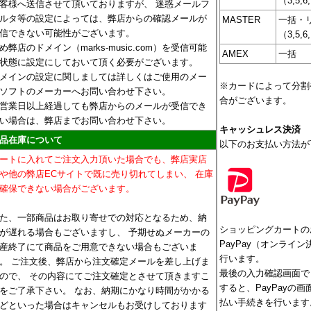
（3,5,6
客様へ送信させて頂いておりますが、 迷惑メールフ
ルタ等の設定によっては、弊店からの確認メールが
MASTER
一括・
信できない可能性がございます。
（3,5,6
め弊店のドメイン（marks-music.com）を受信可能
AMEX
一括
状態に設定にしておいて頂く必要がございます。
メインの設定に関しましては詳しくはご使用のメー
※カードによって分割
ソフトのメーカーへお問い合わせ下さい。
合がございます。
営業日以上経過しても弊店からのメールが受信でき
い場合は、弊店までお問い合わせ下さい。
キャッシュレス決済
品在庫について
以下のお支払い方法が
ートに入れてご注文入力頂いた場合でも、弊店実店
や他の弊店ECサイトで既に売り切れてしまい、 在庫
確保できない場合がございます。
た、一部商品はお取り寄せでの対応となるため、納
ショッピングカートの
が遅れる場合もございますし、 予期せぬメーカーの
PayPay（オンライ
産終了にて商品をご用意できない場合もございま
行います。
。 ご注文後、弊店から注文確定メールを差し上げま
最後の入力確認画面で
ので、 その内容にてご注文確定とさせて頂きますこ
すると、PayPayの
をご了承下さい。 なお、納期にかなり時間がかかる
払い手続きを行います
どといった場合はキャンセルもお受けしております