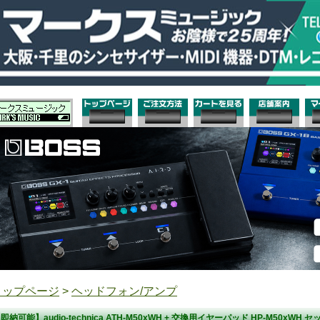
トップページ
>
ヘッドフォン/アンプ
即納可能】audio-technica ATH-M50xWH + 交換用イヤーパッド HP-M50