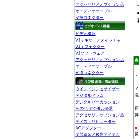
アクセサリ／オプション品
オーディオケーブル
変換コネクター
ビデオ機器
VJミキサー／スイッチャー
VJエフェクター
VJソフトウェア
アクセサリ／オプション品
商
オーディオケーブル
・
変換コネクター
・
メ
ウインドシンセサイザー
電
デジタルドラム
デジタルパーカッション
頂
その他 デジタル楽器
弊
アクセサリ／オプション品
ディストリビューター
■
ACアダプター
通
楽器練習／教則アイテム