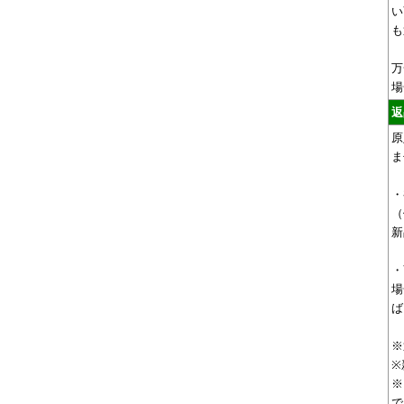
い
も
万
場
返
原
ま
・
（
新
・
場
ば
※
※
※
で