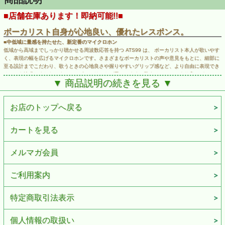
■店舗在庫あります！即納可能!!■
ボーカリスト自身が心地良い、優れたレスポンス。
■中低域に量感を持たせた、新定番のマイクロホン
低域から高域までしっかり聴かせる周波数応答を持つ ATS99 は、 ボーカリスト本人が歌いやす
く、表現の幅を広げるマイクロホンです。さまざまなボーカリストの声や意見をもとに、細部に
至る設計までこだわり、歌うときの心地良さや握りやすいグリップ感など、より自由に表現でき
ることを追求しました。すべてのボーカリストが思いのままに歌えることで、より良いパフォー
▼ 商品説明の続きを見る ▼
マンスに貢献いたします。
量感のある中低域サウンド
お店のトップへ戻る
■出音にスピード感のある、歌い手に心地の良いレスポンス
・ライブやさまざまな収音シーンに適したプロ仕様ダイナミックハンドヘルドマイク
カートを見る
・高磁力マグネットとステップアップトランスにより、高感度で量感のある中低域サウンド
・低域から高域までしっかり聴かせる周波数応答
・過酷なモニター環境下でも圧倒的なハウリングマージンを確保
メルマガ会員
・側面の音を拾いにくくライブステージなどで扱いやすいハイパーカーディオイド特性
・内部ショックマウント構造によりハンドリングノイズを低減
・軽量で扱いやすく疲れにくい、ハードな使用にも耐える堅牢なアルミ削り出しボティ
ご利用案内
Specs
特定商取引法表示
・型式：ダイナミック型
・指向特性：ハイパーカーディオイド
個人情報の取扱い
・周波数特性：60～16,000Hz