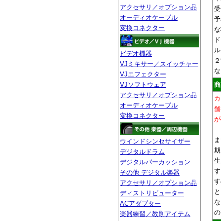
アクセサリ／オプション品
受
オーディオケーブル
予
変換コネクター
な
ド
ル
ビデオ機器
２
VJミキサー／スイッチャー
な
VJエフェクター
VJソフトウェア
商
アクセサリ／オプション品
カ
オーディオケーブル
舗
変換コネクター
が
ま
ウインドシンセサイザー
期
デジタルドラム
生
デジタルパーカッション
す
その他 デジタル楽器
す
アクセサリ／オプション品
と
ディストリビューター
な
ACアダプター
の
楽器練習／教則アイテム