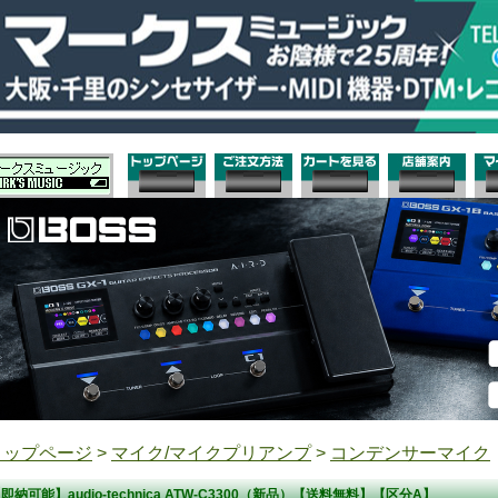
トップページ
>
マイク/マイクプリアンプ
>
コンデンサーマイク
即納可能】audio-technica ATW-C3300（新品）【送料無料】【区分A】