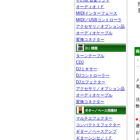
その他 音楽ソフト
オーディオＩＦ
MIDIインターフェース
MIDI／USBコントローラ
アクセサリ／オプション品
オーディオケーブル
変換コネクター
商
ターンテーブル
・
CDJ
・
DJミキサー
DJコントローラー
メ
DJエフェクター
電
アクセサリ／オプション品
オーディオケーブル
頂
変換コネクター
弊
マルチエフェクター
■
コンパクトエフェクター
通
ギター／ベースアンプ
お
ギターシンセ／ＩＦ
ィ