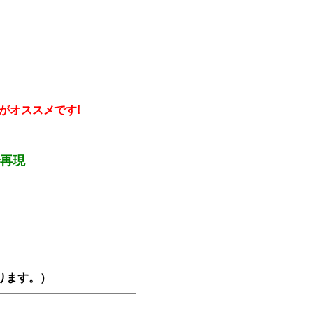
がオススメです!
で再現
ります。）