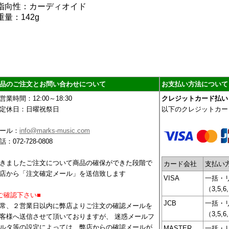
指向性：カーディオイド
重量：142g
品のご注文とお問い合わせについて
お支払い方法について
営業時間：12:00～18:30
クレジットカード払い
定休日：日曜祝祭日
以下のクレジットカー
ール：
info@marks-music.com
話：072-728-0808
きましたご注文について商品の確保ができた段階で
カード会社
支払い
店から「注文確定メール」を送信致します
VISA
一括・
（3,5,6
ご確認下さい■
JCB
一括・
常、２営業日以内に弊店よりご注文の確認メールを
（3,5,6
客様へ送信させて頂いておりますが、 迷惑メールフ
ルタ等の設定によっては、弊店からの確認メールが
MASTER
一括・