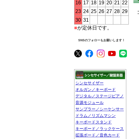
16
17
18
19
20
21
22
23
24
25
26
27
28
29
30
31
■
が定休日です。
SNSのフォローもお願いします！
シンセサイザー
オルガン／キーボード
デジタル／ステージピアノ
音源モジュール
サンプラー／シーケンサー
ドラム／リズムマシン
キーボードスタンド
キーボード／ラックケース
拡張ボード／音色カード