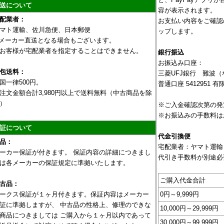
送について
容が表示されます。
配業者：
お支払い内容をご確認
マト運輸、佐川急便、日本郵便
ップします。
メーカー直送となる場合もございます。
お客様が宅配業者を指定することはできません。
銀行振込
お振込み口座：
包送料：
三菱UFJ銀行 難波
国一律500円。
普通口座 5412951
注文金額合計3,980円以上で送料無料（中古商品を除
）
※ご入金確認次第の発
※お振込みの手数料は
証について
代金引換便
品：
宅配業者：ヤマト運輸
ーカー保証が付きます。 保証内容の詳細につきまし
代引き手数料が別途必
は各メーカーの保証規定に準拠いたします。
ご購入代金合計
古品：
ークス保証が１ヶ月付きます。保証内容はメーカー
0円～9,999円
証に準拠しますが、 中古品の性格上、修理のできな
10,000円～29,999円
商品につきましては ご購入から１ヶ月以内であって
30,000円～99,999円