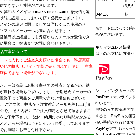
信できない可能性がございます。
（3,5,6
め弊店のドメイン（marks-music.com）を受信可能
AMEX
一括
状態に設定にしておいて頂く必要がございます。
メインの設定に関しましては詳しくはご使用のメー
※カードによって分割
ソフトのメーカーへお問い合わせ下さい。
合がございます。
営業日以上経過しても弊店からのメールが受信でき
い場合は、弊店までお問い合わせ下さい。
キャッシュレス決済
品在庫について
以下のお支払い方法が
ートに入れてご注文入力頂いた場合でも、弊店実店
や他の弊店ECサイトで既に売り切れてしまい、 在庫
確保できない場合がございます。
た、一部商品はお取り寄せでの対応となるため、納
ショッピングカートの
が遅れる場合もございますし、 予期せぬメーカーの
PayPay（オンライ
産終了にて商品をご用意できない場合もございま
行います。
。 ご注文後、弊店から注文確定メールを差し上げま
最後の入力確認画面で
ので、 その内容にてご注文確定とさせて頂きますこ
すると、PayPayの
をご了承下さい。 なお、納期にかなり時間がかかる
払い手続きを行います
どといった場合はキャンセルもお受けしております
PayPayアプリが入
でお気軽にお申し付け下さい。
と、PayPayアプリ