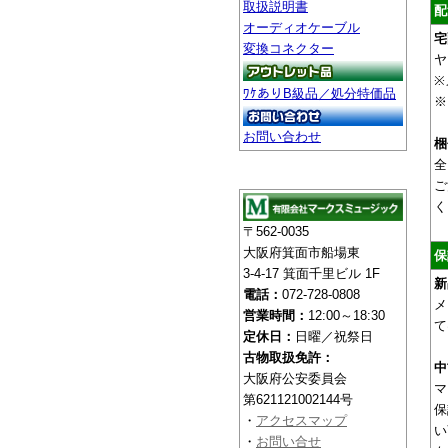
取扱説明書
配
オーディオケーブル
宅
変換コネクター
ヤ
※
ﾜｹありB級品／処分特価品
※
お問い合わせ
梱
全
ご
く
〒562-0035
大阪府箕面市船場東
保
3-4-17 箕面千里ビル 1F
新
電話：
072-728-0808
メ
営業時間：
12:00～18:30
て
定休日：
日曜／祝祭日
古物取扱免許：
中
大阪府公安委員会
マ
第621121002144号
保
・
アクセスマップ
い
・
お問い合せ