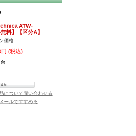
)
hnica ATW-
料無料】【区分A】
ン価格
00円
(税込)
台
品について問い合わせる
メールですすめる