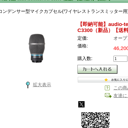
コンデンサー型マイクカプセル(ワイヤレストランスミッター用
【即納可能】audio-tec
C3300（新品）【送
定価:
オープ
価格:
46,2
購入数:
拡大表示
この商
友達に