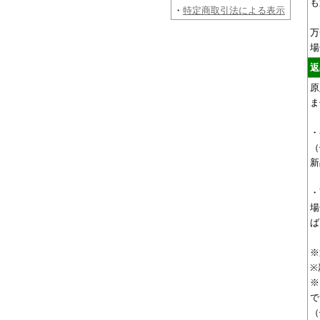
も
・
特定商取引法による表示
万
場
返
原
ま
・
（
新
・
場
ば
※
※
※
で
（