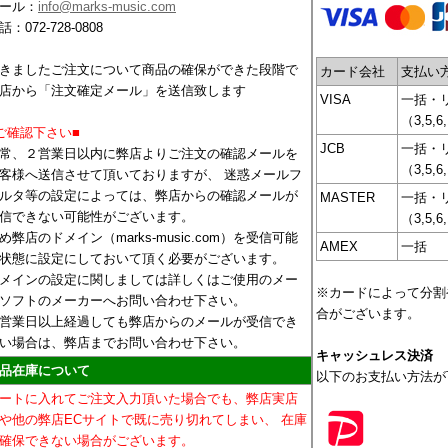
ール：
info@marks-music.com
話：072-728-0808
きましたご注文について商品の確保ができた段階で
カード会社
支払い
店から「注文確定メール」を送信致します
VISA
一括・
（3,5,6
ご確認下さい■
JCB
一括・
常、２営業日以内に弊店よりご注文の確認メールを
（3,5,6
客様へ送信させて頂いておりますが、 迷惑メールフ
ルタ等の設定によっては、弊店からの確認メールが
MASTER
一括・
信できない可能性がございます。
（3,5,6
め弊店のドメイン（marks-music.com）を受信可能
AMEX
一括
状態に設定にしておいて頂く必要がございます。
メインの設定に関しましては詳しくはご使用のメー
※カードによって分割
ソフトのメーカーへお問い合わせ下さい。
合がございます。
営業日以上経過しても弊店からのメールが受信でき
い場合は、弊店までお問い合わせ下さい。
キャッシュレス決済
品在庫について
以下のお支払い方法が
ートに入れてご注文入力頂いた場合でも、弊店実店
や他の弊店ECサイトで既に売り切れてしまい、 在庫
確保できない場合がございます。