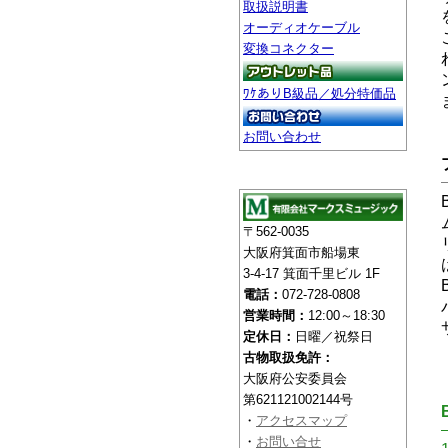
取扱説明書
オーディオケーブル
変換コネクター
ﾜｹありB級品／処分特価品
お問い合わせ
〒562-0035
大阪府箕面市船場東
3-4-17 箕面千里ビル 1F
電話：
072-728-0808
営業時間：
12:00～18:30
定休日：
日曜／祝祭日
古物取扱免許：
大阪府公安委員会
第621121002144号
・
アクセスマップ
・
お問い合せ