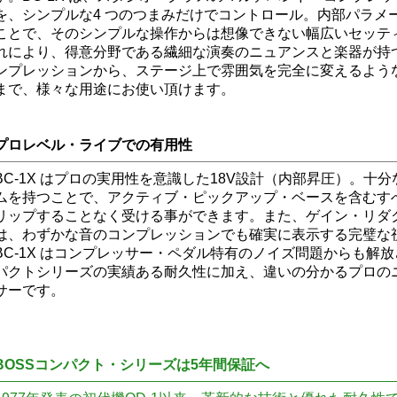
を、シンプルな4 つのつまみだけでコントロール。内部パラメ
ことで、そのシンプルな操作からは想像できない幅広いセッテ
れにより、得意分野である繊細な演奏のニュアンスと楽器が持
ンプレッションから、ステージ上で雰囲気を完全に変えるよう
まで、様々な用途にお使い頂けます。
プロレベル・ライブでの有用性
BC-1X はプロの実用性を意識した18V設計（内部昇圧）。十
ムを持つことで、アクティブ・ピックアップ・ベースを含むす
リップすることなく受ける事ができます。また、ゲイン・リダ
は、わずかな音のコンプレッションでも確実に表示する完璧な
BC-1X はコンプレッサー・ペダル特有のノイズ問題からも解放
パクトシリーズの実績ある耐久性に加え、違いの分かるプロの
サーです。
BOSSコンパクト・シリーズは5年間保証へ