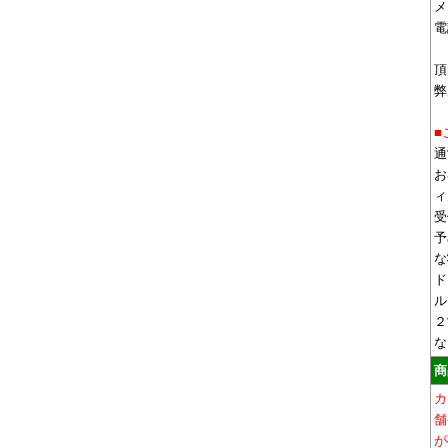
メ
電
頂
弊
■
通
お
ィ
受
予
な
ド
ル
２
な
商
カ
舗
が