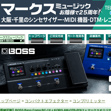
トップページ
>
コンパクトエフェクター
>
コンプ/リミッター
即納可能】BOSS Bass Comp BC-1X + KORG AW-OTB-POLY + マーク