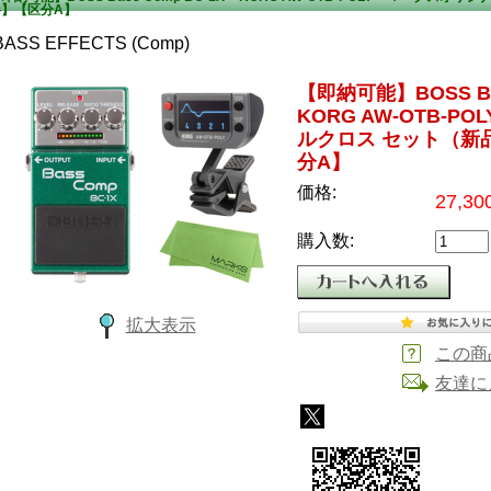
料】【区分A】
BASS EFFECTS (Comp)
【即納可能】BOSS Bas
KORG AW-OTB-P
ルクロス セット（新
分A】
価格:
27,3
購入数:
拡大表示
この商
友達に