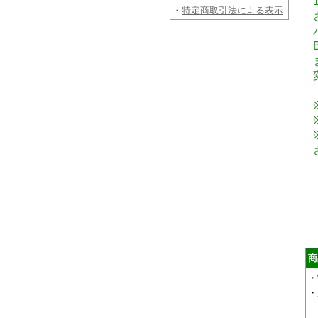
・
特定商取引法による表示
商
・
・