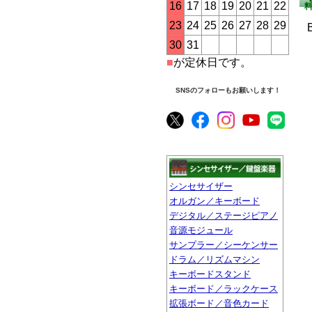
16
17
18
19
20
21
22
23
24
25
26
27
28
29
30
31
■
が定休日です。
SNSのフォローもお願いします！
シンセサイザー
オルガン／キーボード
デジタル／ステージピアノ
音源モジュール
サンプラー／シーケンサー
ドラム／リズムマシン
キーボードスタンド
キーボード／ラックケース
拡張ボード／音色カード