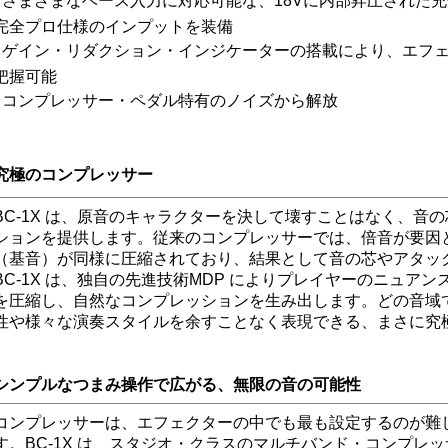
さまざまなベース入力に対応可能な、18Vに内部昇圧された
●
完全プロ仕様のインプットを装備
ゲイン・リダクション・インジケーターの搭載により、エフ
●
把握可能
コンプレッサー・ペダル特有のノイズから解放
●
究極のコンプレッサー
BC-1X は、原音のキャラクターを決して壊すことはなく、音
ションを提供します。従来のコンプレッサーでは、倍音が要因
（基音）が同様に圧縮されており、結果として音の芯やアタッ
BC-1X は、独自の先進技術MDP によりプレイヤーのニュア
を圧縮し、自然なコンプレッションを生み出します。どの音域
性や様々な演奏スタイルを余すことなく表現できる、まさに究
シンプルなつまみ操作で広がる、無限の音の可能性
コンプレッサーは、エフェクターの中でも最も設定するのが難
す。BC-1X は、スタジオ・クラスのマルチバンド・コンプレ