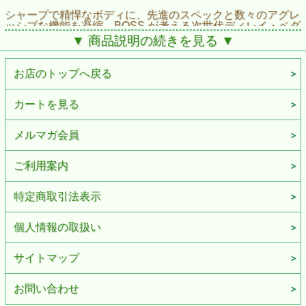
シャープで精悍なボディに、先進のスペックと数々のアグレ
ッシブな機能を凝縮。BOSS が考える次世代ディレイ・ペダ
ルの新しいカタチ、それがDD-500 です。最大の特長と言え
▼ 商品説明の続きを見る ▼
るのが、入力から出力まで最高水準32 ビット処理による高
音質の実現。その艶やかなサウンド、また12 ディレイ・モ
ードによる音作りの深さと自由度、大型LCD や専用つまみ
お店のトップへ戻る
による使い勝手の良さも、次世代ディレイ・ペダルと呼ぶに
相応しい仕上がり。ギタリストがディレイに求めるすべてを
究めたDD-500。あとは、あなたの創造力を解放するだけで
カートを見る
す。
DD-500 Version2 Software
メルマガ会員
エフェクトを制御するコントロール機能や、ルーティング機
能、エフェクトを強化し、今まで以上に多彩で自由な音作り
ご利用案内
を実現
DD-500 Version2 は、強力な新機能と、圧倒的な柔軟性を備
特定商取引法表示
えて、さらに深化しました。2つのパッチを同時に使用でき
るA／BSimulモードには、ルーティング機能の拡張など多彩
なパラメーターが追加。エフェクトにも5つのディレイ・タ
個人情報の取扱い
イプが新規に加わり、既存エフェクトのパラメーターも拡充
されています。また、多くのユーザーからよせられたリクエ
ストでもあるMIDI制御機能の拡大、新しいモジュレーショ
サイトマップ
ン・タイプの追加、外部エフェクトを接続するための
Feedback Loop機能、EQの配置を変更することなどが可能
になりました。
お問い合わせ