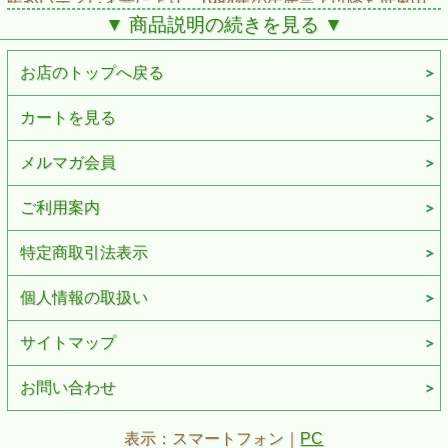
暖かいディレイ音により、1984年の生産完了以降も世界中
のプレイヤーを魅了し続けています。そしていま、DM-2が
▼ 商品説明の続きを見る ▼
BOSSエンジニアの熟練した技と情熱により、WAZA
CRAFT DM-2Wとして現代に蘇りました。BBDを使用した
フルアナログ回路により、オリジナルDM-2のマイルドなデ
お店のトップへ戻る
ィレイ音を完全再現。さらに、現代的な音楽スタイルにも対
応するカスタム･モードを新たに搭載し、アナログの暖かみ
とクリアーさを両立した革新的なディレイ･サウンドを創り
カートを見る
出すことが可能です。
メルマガ会員
ご利用案内
特定商取引法表示
個人情報の取扱い
サイトマップ
お問い合わせ
表示：スマートフォン｜
PC