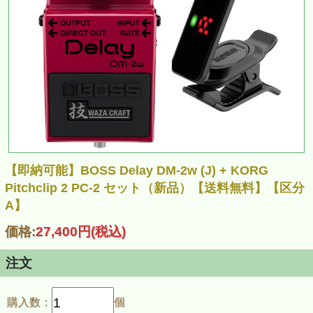
【即納可能】BOSS Delay DM-2w (J) + KORG
Pitchclip 2 PC-2 セット（新品）【送料無料】【区分
A】
価格:
27,400円
(税込)
注文
購入数：
個