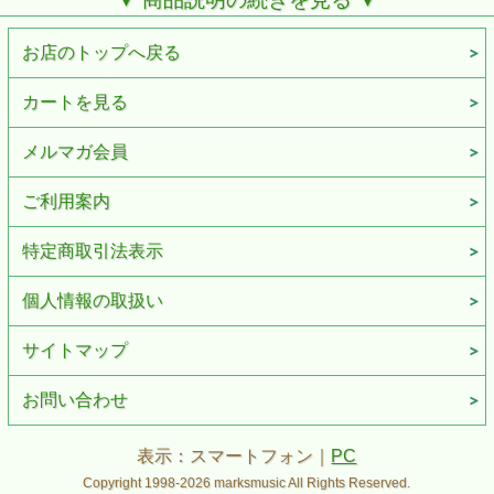
彩なサウンドが生み出せる8 種類のリバーブ・モード、直感
的な音作りをかなえる3 つのつまみ、エクスプレッション・
ペダルによる残響コントロール。随所にBOSS ならではの個
お店のトップへ戻る
性を盛り込み、使いやすさにも充分配慮。BOSS RV-6 はク
ラスの基準を大きく越え、いまリバーブ・エフェクトの新し
いスタンダードへ。
カートを見る
メルマガ会員
ご利用案内
特定商取引法表示
個人情報の取扱い
サイトマップ
お問い合わせ
表示：スマートフォン｜
PC
Copyright 1998-2026 marksmusic All Rights Reserved.