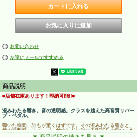
お問い合わせ
友達にメールですすめる
商品説明
■店舗在庫あります！即納可能!!■
澄みわたる響き。音の透明感。クラスを越えた高音質リバー
ブ・ペダル。
弾いた瞬間、誰もが驚くはずです。その澄みわたる響きと、
音の透明感、リバーブ・サウンドに対するBOSS の強いこだ
わりは、いまRV-6 によって忠実に再現されました。実に多
▼ 商品説明の続きを見る ▼