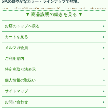
5色の鮮やかなカラー・ラインナップで登場。
フル・プログラマブルのアナログ・シンセシスを、すべての
プレイヤーへ届ける。4ボイス・ポリフォニックである
▼ 商品説明の続きを見る ▼
minilogueと同じデザイン、操作性、ビルド・クオリティ、
プライス・レンジ、そしてなにより同じスピリットのもと
に、新世代のモノフォニック・シンセサイザーが誕生しまし
お店のトップへ戻る
た。
monologueは25 keyのフル・プログラマブル・モノフォニッ
カートを見る
ク・アナログ・シンセサイザーです。minilogueをベースに
しながらも、サウンド面においては全く異なる部分をフィー
チャーし、パワフルなモノフォニック・シンセとして再設
メルマガ会員
計。monologueの全く新たなフィルター、モジュレーショ
ン、ドライブ、LFOが、力強いベースやシャープなリードな
ご利用案内
ど、1ボイスでこそ活きる強力なモノ・サウンドを生み出し
ます。またステップ・シーケンサーも大幅に拡張し、より直
感的で、より複雑なエディットが可能に。さらに目を奪う5
特定商取引法表示
色のカラー・ラインナップが、コンパクトながらも強い個性
を主張します。
個人情報の取扱い
美しさと狂気を秘めたモノフォニック・シンセサイザー、
monologue。あなただけのカラーで、あなただけのサウンド
を手に入れて下さい。
サイトマップ
お問い合わせ