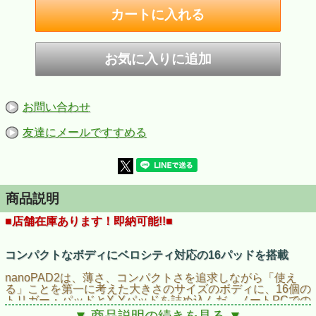
お問い合わせ
友達にメールですすめる
商品説明
■店舗在庫あります！即納可能!!■
コンパクトなボディにベロシティ対応の16パッドを搭載
nanoPAD2は、薄さ、コンパクトさを追求しながら「使え
る」ことを第一に考えた大きさのサイズのボディに、16個の
トリガー・パッドとX-Yパッドを詰め込んだ、ノートPCでの
音楽制作に最適なパッド・コントローラーです。また16個の
▼ 商品説明の続きを見る ▼