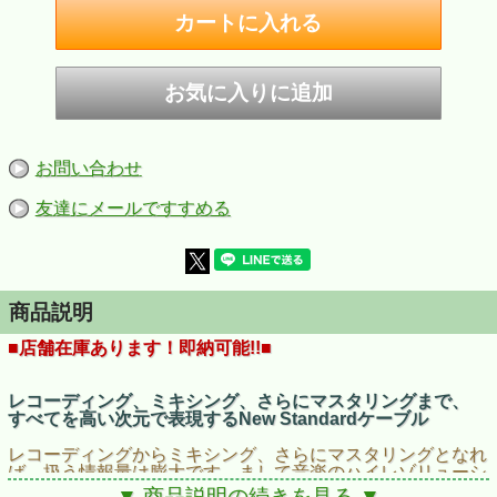
お問い合わせ
友達にメールですすめる
商品説明
■店舗在庫あります！即納可能!!■
レコーディング、ミキシング、さらにマスタリングまで、
すべてを高い次元で表現するNew Standardケーブル
レコーディングからミキシング、さらにマスタリングとなれ
ば、扱う情報量は膨大です。まして音楽のハイレゾリューシ
ョン化が大きなトレンドである現代において、実音の正確な
▼ 商品説明の続きを見る ▼