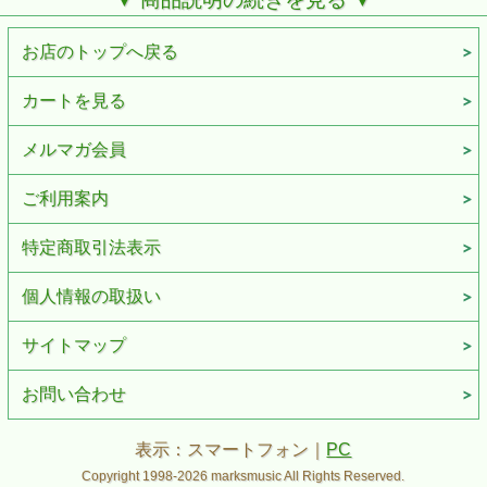
ピッチや倍音の把握、EQののり、ダイナミクスプロセッサ
ーのかかりやスピード、音像の滲みやダブつきの排除、など
ケアーすべき点は多岐に渡ります。そしてこれらはすべて音
お店のトップへ戻る
楽を生み出すために必要な要素です。 瞬時にすべてのパー
トと状況を把握する、作業性の向上は時間の効率化にもつな
がります。
カートを見る
たとえ倍音の豊かなボーカルであっても、レコーディング段
階でその聴こえる音をありのままに収音し伝送しなければ意
メルマガ会員
味はありません。またミックス段階で、録音した音の芯が見
えなければ無駄なEQ処理を強いられ、そうして出来上がっ
ご利用案内
たパートは無駄にブーストされたものになってしまいます。
意図的なものであれ、そうでないものであれ、まず本来聴こ
えている音を正確に把握することがスタートです。音楽制作
特定商取引法表示
に必要な音は、無駄な色づけとしての明るさによる聴こえの
良い音ではなく、音の輪郭や前後感、空間やリバーブの減衰
スピードなどをストレスなくモニターできる正確さです。
個人情報の取扱い
このように多岐に渡って求められる、音楽制作に必要な正確
性に、精密導体”102SSC”を搭載したPA-02 V2 seriesが応え
サイトマップ
ます。
お問い合わせ
"102SSC"は、素材ありきの導体ではありません。かつてな
い精度と技術で作り上げられた「精密導体」です。
PA-02 V2ではコアとなる導体に精密導体“102SSC”を搭載し
表示：スマートフォン｜
PC
ています。精密導体“102SSC” は「普遍的な材料を世界最高
Copyright 1998-2026 marksmusic All Rights Reserved.
峰の技術と品質で生産する」というコンセプトのもと、1年