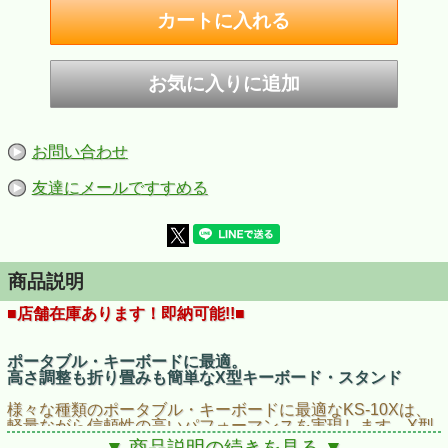
お問い合わせ
友達にメールですすめる
商品説明
■店舗在庫あります！即納可能!!■
ポータブル・キーボードに最適。
高さ調整も折り畳みも簡単なX型キーボード・スタンド
様々な種類のポータブル・キーボードに最適なKS-10Xは、
軽量ながら信頼性の高いパフォーマンスを実現します。X型
デザインのスタンドは、手元にスプリング式レバーとロック
▼ 商品説明の続きを見る ▼