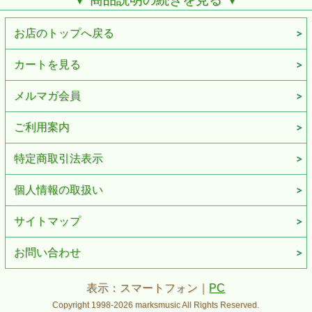
式クラッチを搭載し、高さ調整も素早く、簡単に行えます。
また位置調整可能なラバー・スリーブにより、平滑でない設
置面でも楽器を安定的にサポートします。
お店のトップへ戻る
堅牢性抜群のスチール製
●
スプリング式レバーとロック式クラッチにより簡単高さ調
カートを見る
●
整
位置調整可能なラバー・スリーブにより楽器を安定的にサ
●
ポート
メルマガ会員
ご利用案内
Specs
材質
鋼鉄
特定商取引法表示
許容質量
最大55kg
付属品
取扱説明書
個人情報の取扱い
775 - 245（W） 510（D） 705-
外形寸法
1,000（H）mm
サイトマップ
外形寸法（折りたた
130（W） 510（D） 1,025（H）
み時）
mm
お問い合わせ
質量
4.0kg
表示：スマートフォン｜
PC
Copyright 1998-2026 marksmusic All Rights Reserved.