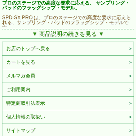
プロのステージでの高度な要求に応える、 サンプリング・
パッドのフラッグシップ・モデル。
SPD-SX PRO は、プロのステージでの高度な要求に応えら
れる、サンプリング・パッドのフラッグシップ・モデルで
す。
SPD-SやSPD-SXから 10年以上にわたり、使用現場でのフ
▼ 商品説明の続きを見る ▼
ィードバックや多岐にわたるロード・テストを経て、更にハ
イ・クオリティなパフォーマンスが実現できるようになりま
した。これまでのモデルで培ったサンプリング・パッドの技
お店のトップへ戻る
術を活かしつつ、最適なパッド配列、強化された機能、激し
い用途に耐える堅牢性を誇ります。
大型のカラー・ディスプレイ、カスタマイズ可能なマルチ・
カートを見る
カラーのPAD LED、バック・ライト付きのボタンは、暗い
ステージでの視認性も抜群です。さらに、豊富な出力端子と
TRIGGER IN 端子を備え、ハイハット・コントロールやエク
メルマガ会員
スプレッション・ペダルにも対応しているので、より柔軟な
セッティングも可能です。大容量の32GBメモリ、48kHzの
ご利用案内
オーディオ再生、 演奏性を向上させたパッド、簡単にサン
プルのインポートやキットの編集ができる専用アプリによ
り、あらゆるステージにおいて強力なパートナーとして活用
特定商取引法表示
できます。
・ステージでの視認性を高める、 カスタマイズ可能なマルチ・カラーの PAD LED とバック ・
個人情報の取扱い
ライト付きボタン
・演奏中でも設定が簡単に確認できる4.3インチ・カラー・ディスプレイ
サイトマップ
・48kHz(16 ビット)サンプル・オーディオ再生。 WAV/AIFF 44.1/48kHz (16/24/32 ビット)、
MP3(32～320kbps) ファイルをロード時に自動変換