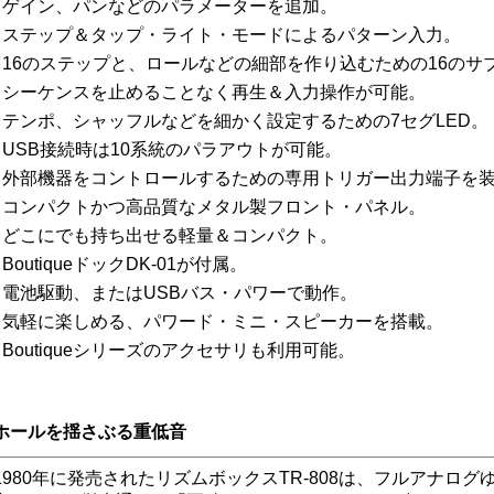
ゲイン、パンなどのパラメーターを追加。
●
ステップ＆タップ・ライト・モードによるパターン入力。
●
16のステップと、ロールなどの細部を作り込むための16のサ
●
シーケンスを止めることなく再生＆入力操作が可能。
●
テンポ、シャッフルなどを細かく設定するための7セグLED。
●
USB接続時は10系統のパラアウトが可能。
●
外部機器をコントロールするための専用トリガー出力端子を
●
コンパクトかつ高品質なメタル製フロント・パネル。
●
どこにでも持ち出せる軽量＆コンパクト。
●
BoutiqueドックDK-01が付属。
●
電池駆動、またはUSBバス・パワーで動作。
●
気軽に楽しめる、パワード・ミニ・スピーカーを搭載。
●
Boutiqueシリーズのアクセサリも利用可能。
●
ホールを揺さぶる重低音
1980年に発売されたリズムボックスTR-808は、フルアナロ