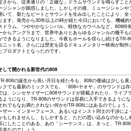
定さから、従来通りの「正確な」ドラムサウンドを鳴らすこと
ージシャンが困惑しました。しかしその後、ミュージシャンやプロ
用いて、新たなビートとサウンドを生み出したことにより、全
ります。発売から30年以上の時が経た今日においても、機械的
スドラム、つややかなシンバル、軽快なカウベルなど、808特
ーからアングラまで、世界中ありとあらゆるジャンルの幾千も
ができるようになりました。今夜もホールを揺らし続けるTR-8
ユニット名、さらには歴史を語るドキュメンタリー映画が制作
たプロダクトとなったのです。
そして開かれる新世代の808
TR-808の誕生から長い月日を経た今も、808の価値は少しも
ックでも最新のミックスでも、「808=ヤオヤ」のサウンドは
では、シンセサイザーに808サウンドが搭載されたり、ライブ
るようになり、TR-808のサウンドは容易に入手できるように
それでもなお満たされない何かがTR-808にはあるのでしょう
ーザー・インターフェース、あるいはインスト同士の干渉によ
かもしれませんし、もしかすると、ただの思い込みなのかもし
耳にしたことのある、あの「シーケンス」は、きっと、TR-80
音楽なのでしょう。