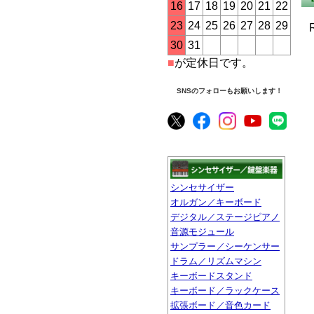
16
17
18
19
20
21
22
23
24
25
26
27
28
29
30
31
■
が定休日です。
SNSのフォローもお願いします！
シンセサイザー
オルガン／キーボード
デジタル／ステージピアノ
音源モジュール
サンプラー／シーケンサー
ドラム／リズムマシン
キーボードスタンド
キーボード／ラックケース
拡張ボード／音色カード