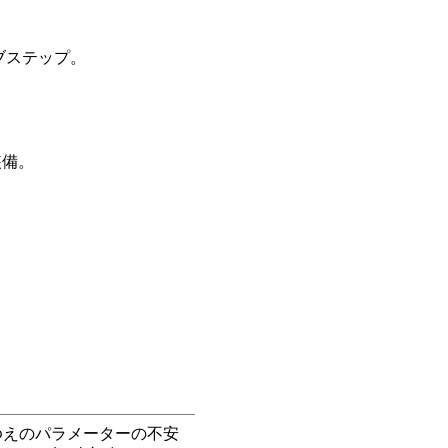
ブステップ。
装備。
グゆえのパラメーターの不安