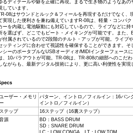
ゆるディテールや癖を正確に再現。まるで生き物のようなあの
現しています。
TR-08はサウンドとルック＆フィールを再現するだけでなく、
て実現した便利さを兼ね備えていますR-08は、軽量・コンパ
カーを内蔵し電池駆動にも対応しているので、ライブなどに持
所を選ばず、どこでもビート・メイキングが可能です。また、Bout
が付属されているので2段階のチルト・アップが可能。ライブ
セッティングに合わせて視認性を確保することができます。そして
ンシーのポータブルなUSBオーディオ/MIDIインターフェース
は、10パラアウトが可能。TR-08は、TR-808の細部へのこ
しながらも、最新デジタル技術により、更に高い利便性を実現
Specs
ユーザー・メモリ
パターン、イントロ／フィルイン：16バンク（
ー
イントロ／フィルイン）
ステップ
16ステップ（16裏ステップ）
音源
BD：BASS DRUM
SD：SNARE DRUM
LC：LOW CONGA、LT：LOW TOM