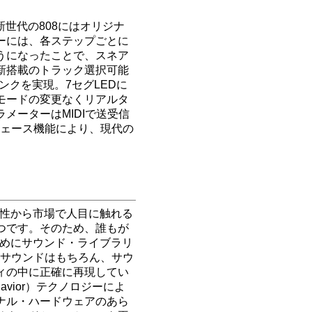
新世代の808にはオリジナ
ーには、各ステップごとに
うになったことで、スネア
新搭載のトラック選択可能
シンクを実現。7セグLEDに
モードの変更なくリアルタ
メーターはMIDIで送受信
ーフェース機能により、現代の
少性から市場で人目に触れる
つです。そのため、誰もが
ためにサウンド・ライブラリ
8のサウンドはもちろん、サウ
ィの中に正確に再現してい
ehavior）テクノロジーによ
ナル・ハードウェアのあら