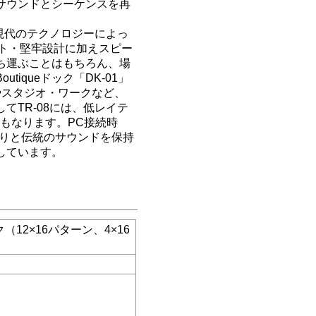
サウンドとシーケンスを再
現代のテクノロジーによっ
クト・堅牢設計に加えスピー
ち運ぶことはもちろん、場
iqueドック「DK-01」
やスタジオ・ワークなど、
TR-08には、低レイテ
にもなります。PC接続時
だわりと伝統のサウンドを保持
しています。
12×16パターン、4×16