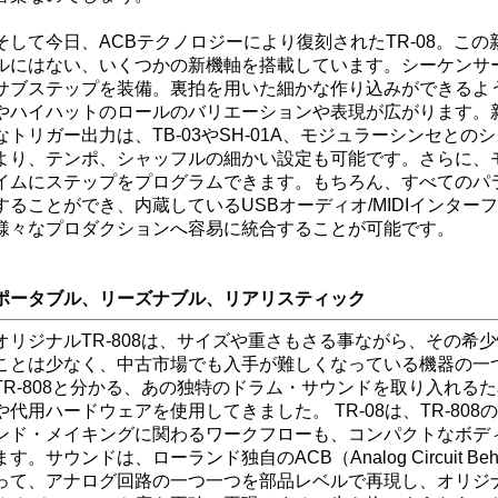
そして今日、ACBテクノロジーにより復刻されたTR-08。この
ルにはない、いくつかの新機軸を搭載しています。シーケンサ
サブステップを装備。裏拍を用いた細かな作り込みができるよ
やハイハットのロールのバリエーションや表現が広がります。
なトリガー出力は、TB-03やSH-01A、モジュラーシンセとの
より、テンポ、シャッフルの細かい設定も可能です。さらに、
イムにステップをプログラムできます。もちろん、すべてのパラ
することができ、内蔵しているUSBオーディオ/MIDIインタ
様々なプロダクションへ容易に統合することが可能です。
ポータブル、リーズナブル、リアリスティック
オリジナルTR-808は、サイズや重さもさる事ながら、その希
ことは少なく、中古市場でも入手が難しくなっている機器の一
TR-808と分かる、あの独特のドラム・サウンドを取り入れる
や代用ハードウェアを使用してきました。 TR-08は、TR-80
ンド・メイキングに関わるワークフローも、コンパクトなボデ
ます。サウンドは、ローランド独自のACB（Analog Circuit B
って、アナログ回路の一つ一つを部品レベルで再現し、オリジ