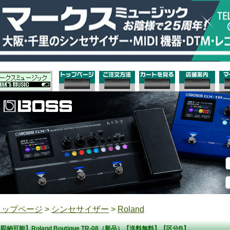
トップページ
>
シンセサイザー
>
Roland
即納可能】Roland Boutique TR-08（新品）【送料無料】【区分B】