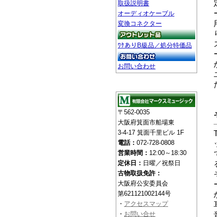
取扱説明書
オーディオケーブル
変換コネクター
ﾜｹありB級品／処分特価品
お問い合わせ
〒562-0035
大阪府箕面市船場東
3-4-17 箕面千里ビル 1F
電話：
072-728-0808
営業時間：
12:00～18:30
定休日：
日曜／祝祭日
古物取扱免許：
大阪府公安委員会
第621121002144号
・
アクセスマップ
・
お問い合せ