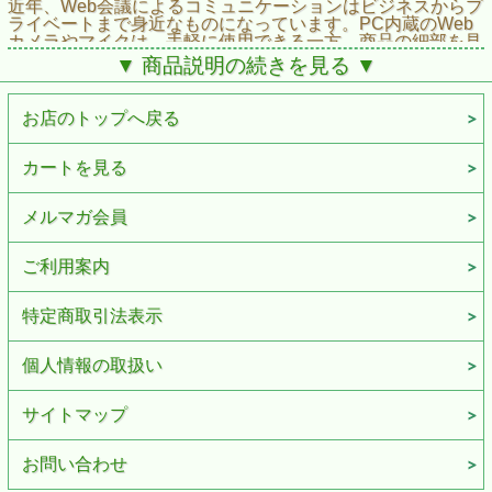
近年、Web会議によるコミュニケーションはビジネスからプ
ライベートまで身近なものになっています。PC内蔵のWeb
カメラやマイクは、手軽に使用できる一方、商品の細部を見
せたり、会話から情報以上の想いやメッセージを伝えるため
▼ 商品説明の続きを見る ▼
のクオリティとしては物足りない一面もあるでしょう。
RolandのWebプレゼンテーション・ドックUVC-02はシンプ
ルな設定で高品質の映像と音声をPCに送り、伝えたいイメ
お店のトップへ戻る
ージやメッセージをしっかりと聞き手に届けることで、オン
ラインによるコミュニケーションをこれまで以上に充実した
ものにすることができます。
カートを見る
プレゼンテーションに集中できる環境をサポート
メルマガ会員
UVC-02は自宅のデスクに置けるコンパクト・サイズながら、Web会議の映像と音声の品質をア
ップグレードする強力なコントロール・センターです。HDMI出力を持ったカメラやマイク、そ
の他必要なオーディオ機器をUVC-02に集約し、1本のUSBケーブルでPCに接続。Web会議用ア
ご利用案内
プリケーションに直接送出できます。本体のノブやボタンには、音量の調整やスライドのページ
送りなど、PCのアプリケーションを操作する機能も備わっています。マウスやキーボードなどい
くつもの機器の操作に追われる心配はなく、プレゼンテーションに集中することができます。
特定商取引法表示
・プロ品質の映像機器と音響機器の接続に対応。Web会議などのオンライン・コミュニケーショ
ンのクオリティを向上するデスクトップ用ドッキング・ステーション
個人情報の取扱い
・デジタル一眼レフをはじめとした高画質カメラや、高音質マイク、オーディオ機器の接続が可
能
サイトマップ
・HDMI入力はエンベデット・オーディオをサポート。さらにスケーラー機能の搭載により、さ
まざまな解像度の映像入力に対応
・ローランドが培ってきたデジタル・オーディオ・テクノロジーによりプロ品質のオーディオ送
お問い合わせ
出を実現
・Web会議用アプリケーションにはWebカメラとして自動認識。接続後、すぐに使える安心設計