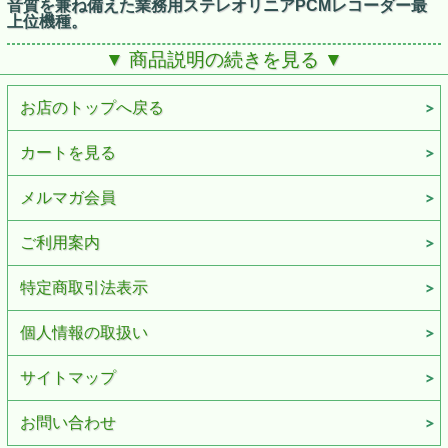
音質を兼ね備えた業務用ステレオリニアPCMレコーダー最
上位機種。
長くTASCAMステレオリニアPCMレコーダーのハイエンド
▼ 商品説明の続きを見る ▼
モデルを務めたDR-100MKIIの後継機となるモデル、『DR-
100MKIII』。
録音再生機のリーディングブランドならではの豊富なユーザ
お店のトップへ戻る
ーフィードバックを基盤として、業務用レコーダーとしての
信頼性、TASCAM史上最良のオーディオパフォーマンス、
そして音質を追求した新たな業務用ハイエンドステレオリニ
カートを見る
アPCMレコーダーです。
メルマガ会員
ステレオ録音にフォーカスすることで高性能化したオーディ
オ性能
ご利用案内
音響機器において高いオーディオパフォーマンスを必要とす
る場合、高い消費電力と多くのパーツを配置する広大なスペ
ースが必要となり、これはハンディレコーダーの特長である
特定商取引法表示
「サイズ」と相反する要素です。『DR-100MKIII』は高いオ
ーディオパフォーマンス、そして音質を得るためにステレオ
録音に特化。その限られたスペースと電力をすべてステレオ
個人情報の取扱い
録音回路に使用することを選択し、TASCAMステレオリニ
アPCMレコーダー史上最高のパフォーマンスを実現しまし
た。
サイトマップ
A/Dコンバーターに高音質・低消費電力を両立したVELVET
●
SOUNDアーキテクチャを持つAKM製AK4558を搭載、S/N
お問い合わせ
比102dBを達成