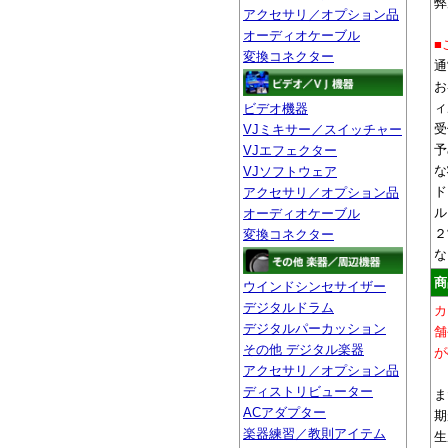
弊
アクセサリ／オプション品
オーディオケーブル
■
変換コネクター
通
お
ィ
ビデオ機器
受
VJミキサー／スイッチャー
予
VJエフェクター
な
VJソフトウェア
ド
アクセサリ／オプション品
ル
オーディオケーブル
２
変換コネクター
な
商
ウインドシンセサイザー
デジタルドラム
カ
デジタルパーカッション
舗
その他 デジタル楽器
が
アクセサリ／オプション品
ディストリビューター
ま
ACアダプター
期
楽器練習／教則アイテム
生