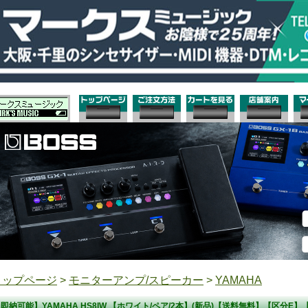
トップページ
>
モニターアンプ/スピーカー
>
YAMAHA
即納可能】YAMAHA HS8IW 【ホワイト/ペア/2本】(新品)【送料無料】【区分E】【