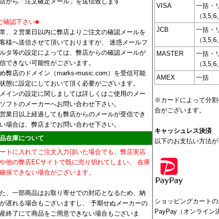
店から「注文確定メール」を送信致します
VISA
一括・
（3,5,6
ご確認下さい■
JCB
一括・
常、２営業日以内に弊店よりご注文の確認メールを
（3,5,6
客様へ送信させて頂いておりますが、 迷惑メールフ
ルタ等の設定によっては、弊店からの確認メールが
MASTER
一括・
信できない可能性がございます。
（3,5,6
め弊店のドメイン（marks-music.com）を受信可能
AMEX
一括
状態に設定にしておいて頂く必要がございます。
メインの設定に関しましては詳しくはご使用のメー
※カードによって分割
ソフトのメーカーへお問い合わせ下さい。
合がございます。
営業日以上経過しても弊店からのメールが受信でき
い場合は、弊店までお問い合わせ下さい。
キャッシュレス決済
品在庫について
以下のお支払い方法が
ートに入れてご注文入力頂いた場合でも、弊店実店
や他の弊店ECサイトで既に売り切れてしまい、 在庫
確保できない場合がございます。
た、一部商品はお取り寄せでの対応となるため、納
ショッピングカートの
が遅れる場合もございますし、 予期せぬメーカーの
PayPay（オンライ
産終了にて商品をご用意できない場合もございま