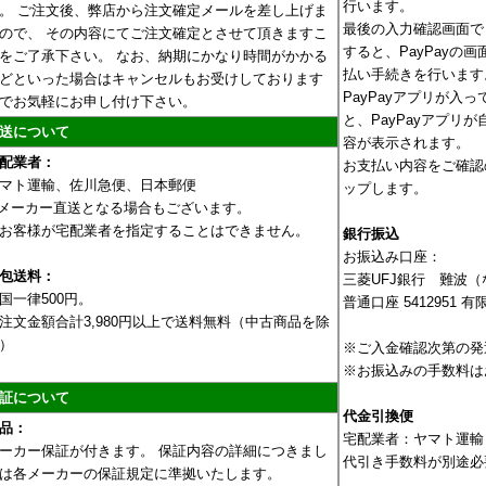
行います。
。 ご注文後、弊店から注文確定メールを差し上げま
最後の入力確認画面で
ので、 その内容にてご注文確定とさせて頂きますこ
すると、PayPayの
をご了承下さい。 なお、納期にかなり時間がかかる
払い手続きを行います
どといった場合はキャンセルもお受けしております
PayPayアプリが入
でお気軽にお申し付け下さい。
と、PayPayアプリ
送について
容が表示されます。
配業者：
お支払い内容をご確認
マト運輸、佐川急便、日本郵便
ップします。
メーカー直送となる場合もございます。
お客様が宅配業者を指定することはできません。
銀行振込
お振込み口座：
包送料：
三菱UFJ銀行 難波
国一律500円。
普通口座 5412951
注文金額合計3,980円以上で送料無料（中古商品を除
）
※ご入金確認次第の発
※お振込みの手数料は
証について
代金引換便
品：
宅配業者：ヤマト運輸
ーカー保証が付きます。 保証内容の詳細につきまし
代引き手数料が別途必
は各メーカーの保証規定に準拠いたします。