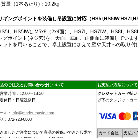
●質量（1本あたり)：10.2kg
リギングポイントを装備し吊設置に対応（HS5I,HS5IW,HS7I,HS7
HS5I、HS5IWはM5x8（2x4面）、HS7I、HS7IW、HS8I、HS
ングポイント(ネジ穴)を、天面、底面、両側面に装備していま
ケットを用いることで、卓上設置に加えて壁や天井への取り付
品のご注文とお問い合わせについて
お支払い方法について
営業時間：12:00～18:30
クレジットカード払い
定休日：日曜祝祭日
以下のクレジットカー
ール：
info@marks-music.com
話：072-728-0808
きましたご注文について商品の確保ができた段階で
カード会社
支払い