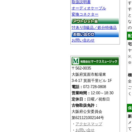
取扱説明書
す
オーディオケーブル
す
変換コネクター
と
な
の
ﾜｹありB級品／処分特価品
配
お問い合わせ
宅
ヤ
※
※
〒562-0035
大阪府箕面市船場東
梱
3-4-17 箕面千里ビル 1F
全
電話：
072-728-0808
ご
営業時間：
12:00～18:30
く
定休日：
日曜／祝祭日
古物取扱免許：
保
大阪府公安委員会
新
第621121002144号
メ
・
アクセスマップ
て
・
お問い合せ