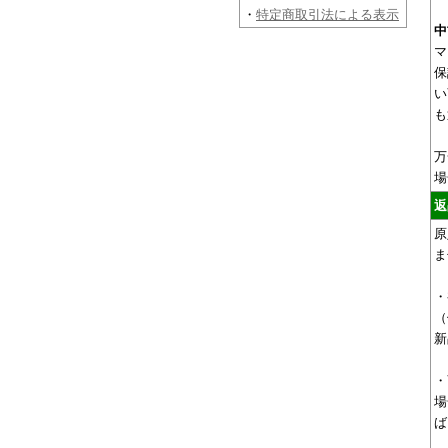
・
特定商取引法による表示
中
マ
保
い
も
万
場
返
原
ま
・
（
新
・
場
ば