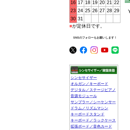
16
17
18
19
20
21
22
23
24
25
26
27
28
29
30
31
■
が定休日です。
SNSのフォローもお願いします！
シンセサイザー
オルガン／キーボード
デジタル／ステージピアノ
音源モジュール
サンプラー／シーケンサー
ドラム／リズムマシン
キーボードスタンド
キーボード／ラックケース
拡張ボード／音色カード