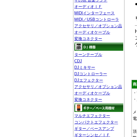
その他 音楽ソフト
オーディオＩＦ
MIDIインターフェース
MIDI／USBコントローラ
アクセサリ／オプション品
オーディオケーブル
変換コネクター
ターンテーブル
CDJ
DJミキサー
DJコントローラー
DJエフェクター
商
アクセサリ／オプション品
・
オーディオケーブル
・
変換コネクター
メ
マルチエフェクター
電
コンパクトエフェクター
ギター／ベースアンプ
頂
ギターシンセ／ＩＦ