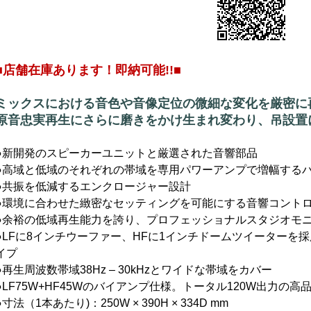
■店舗在庫あります！即納可能!!■
ミックスにおける音色や音像定位の微細な変化を厳密に
原音忠実再生にさらに磨きをかけ生まれ変わり、吊設置
●新開発のスピーカーユニットと厳選された音響部品
●高域と低域のそれぞれの帯域を専用パワーアンプで増幅する
●共振を低減するエンクロージャー設計
●環境に合わせた緻密なセッティングを可能にする音響コント
●余裕の低域再生能力を誇り、プロフェッショナルスタジオモ
●LFに8インチウーファー、HFに1インチドームツイーターを
イプ
●再生周波数帯域38Hz – 30kHzとワイドな帯域をカバー
●LF75W+HF45Wのバイアンプ仕様。トータル120W出力の
●寸法（1本あたり)：250W × 390H × 334D mm