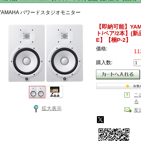
YAMAHA パワードスタジオモニター
【即納可能】YAMA
ト/ペア/2本】(
E】【梱P-2】
価格:
11
購入数:
こ
る
拡大表示
友