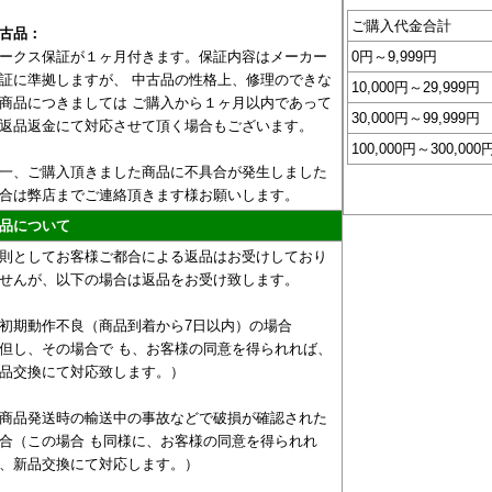
ご購入代金合計
古品：
ークス保証が１ヶ月付きます。保証内容はメーカー
0円～9,999円
証に準拠しますが、 中古品の性格上、修理のできな
10,000円～29,999円
商品につきましては ご購入から１ヶ月以内であって
30,000円～99,999円
返品返金にて対応させて頂く場合もございます。
100,000円～300,000
一、ご購入頂きました商品に不具合が発生しました
合は弊店までご連絡頂きます様お願いします。
品について
則としてお客様ご都合による返品はお受けしており
せんが、以下の場合は返品をお受け致します。
初期動作不良（商品到着から7日以内）の場合
但し、その場合で も、お客様の同意を得られれば、
品交換にて対応致します。）
商品発送時の輸送中の事故などで破損が確認された
合（この場合 も同様に、お客様の同意を得られれ
、新品交換にて対応します。）