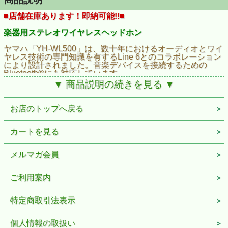
■店舗在庫あります！即納可能!!■
楽器用ステレオワイヤレスヘッドホン
ヤマハ「YH-WL500」は、数十年におけるオーディオとワイ
ヤレス技術の専門知識を有するLine 6とのコラボレーション
により設計されました。音楽デバイスを接続するための
Bluetooth®にも対応しています。
▼ 商品説明の続きを見る ▼
・超低遅延で遅れを感じることなく演奏できます。
・楽器演奏の為の専用設計
・心地良い装着感のセミオープンバックデザイン
お店のトップへ戻る
・Bluetooth®で音楽プレイヤーデバイスと接続可能
・9時間連続再生
カートを見る
楽器の為の専用設計
ワイヤレスヘッドホンを使って自由に快適に演奏したいミュージシャンの為に設計されていま
メルマガ会員
す。アンプやマルチエフェクター、電子ピアノ、電子ドラム等、あらゆる電子楽器に使用可能で
す。
ご利用案内
超低遅延
ヤマハ独自の技術により、4msec以下のレイテンシーを実現、違和感なく演奏する事を可能にし
特定商取引法表示
ました。
個人情報の取扱い