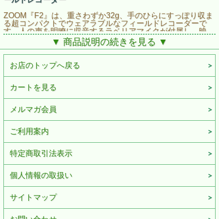
ZOOM『F2』は、重さわずか32g、手のひらにすっぽり収ま
る超コンパクトでウェアラブルなフィールドレコーダーで
す。人の声を明瞭に収音するラベリアマイクが付属し、映
画・ドラマ・ニュース・Vlog・YouTube などのロケーショ
▼ 商品説明の続きを見る ▼
ン収録に適した高音質なモノラル形式のオーディオ録音が可
能です。
お店のトップへ戻る
入力ゲインの異なる２つのADコンバータを使用したデュア
ルADコンバータ回路により、圧倒的なダイナミックレンジ
を提供します。さらに、録音時の解像度を保持できる32bit
カートを見る
フロート録音に対応し、録音後にノーマライズ処理を行って
も、元の解像度を保った劣化のない音を再現。デュアルAD
コンバータ回路と32bitフロート録音の組み合わせにより、
メルマガ会員
誰でもRECボタンを押すだけのシンプルな操作で、ゲイン
調整不要で、ささやき声から叫び声まで音割れの無い高品位
ご利用案内
なオーディオ録音を実現します。
Bluetooth®機能内蔵モデルの『F2-BT』では、iOS／Android
特定商取引法表示
用アプリ「F2 Control」から、RECスタート／ストップ、バ
ッテリー残量のチェック、出力ボリューム調整などの各種操
作がリモートで行えます。
個人情報の取扱い
•32bitフロート録音対応、モノラル仕様の超小型・軽量フィ
ールドレコーダー
サイトマップ
•衣服の胸元などに装着できる、スクリューロック付きラベ
リアマイク（LMF-2）付属
•デュアルADコンバータ回路と32bitフロート録音で、ゲイン