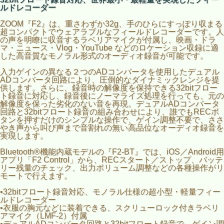
ルドレコーダー
ZOOM『F2』は、重さわずか32g、手のひらにすっぽり収まる
超コンパクトでウェアラブルなフィールドレコーダーです。人
の声を明瞭に収音するラベリアマイクが付属し、映画・ドラ
マ・ニュース・Vlog・YouTube などのロケーション収録に適
した高音質なモノラル形式のオーディオ録音が可能です。
入力ゲインの異なる２つのADコンバータを使用したデュアル
ADコンバータ回路により、圧倒的なダイナミックレンジを提
供します。さらに、録音時の解像度を保持できる32bitフロー
ト録音に対応し、録音後にノーマライズ処理を行っても、元の
解像度を保った劣化のない音を再現。デュアルADコンバータ
回路と32bitフロート録音の組み合わせにより、誰でもRECボ
タンを押すだけのシンプルな操作で、ゲイン調整不要で、ささ
やき声から叫び声まで音割れの無い高品位なオーディオ録音を
実現します。
Bluetooth®機能内蔵モデルの『F2-BT』では、iOS／Android用
アプリ「F2 Control」から、RECスタート／ストップ、バッテ
リー残量のチェック、出力ボリューム調整などの各種操作がリ
モートで行えます。
•32bitフロート録音対応、モノラル仕様の超小型・軽量フィー
ルドレコーダー
•衣服の胸元などに装着できる、スクリューロック付きラベリ
アマイク（LMF-2）付属
•デュアルADコンバータ回路と32bitフロート録音で、ゲイン調