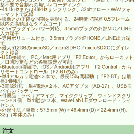
整不要で音割れの無いレコーディング
•44.1kHzまたは48kHzサンプリング、32bitフロートWAVフォ
ーマットで記録
•映像との正確な同期を実現する、24時間で誤差 0.5フレーム
以内の高精度なタイムコード
•2.5Vプラグインパワー対応、3.5mmプラグの外部MIC／LINE
入力端子
•専用ボリューム付き、3.5mmプラグのPHONE／LINE出力端
子
•最大512GBのmicroSD／microSDHC／microSDXCにダイレ
クト録音
•USB接続で、PC／Mac用アプリ「F2 Editor」からローカット
／日時設定などの各種設定が可能
•Bluetooth接続で、iOS／Android用アプリ「F2 Control」から
リモートコントロール（F2-BTのみ）
•単4アルカリ電池×２本で、最長15時間駆動（『F2-BT』は最
長14時間）
•3電源対応：単4電池×２本、ACアダプタ（AD-17）、USBモ
バイルバッテリー
•付属品：ラベリアマイク、マイククリップ、ウィンドスクリ
ーン×３個、単4電池×２本、WaveLab LEダウンロード・ライ
センス
•外形寸法／重量：57.5mm (W) × 46.4mm (D) × 22.4mm (H)、
32g（本体のみ）
注文